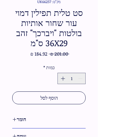
מק"ט: UK66257
סט טלית תפילין דמוי
עור שחור אותיות
בולטות "ויברכך" זהב
36X29 ס"מ
מחיר
מחיר
 ‏201.00 ‏₪ 
רגיל
מבצע
כמות
*
הוסף לסל
חומר
דמוי עור
עומק