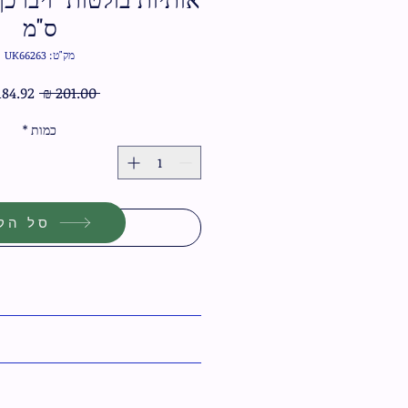
ס"מ
מק"ט: UK66263
מחיר
 ‏201.00 ‏₪ 
רגיל
כמות
*
סל הקנ
הוסף לסל