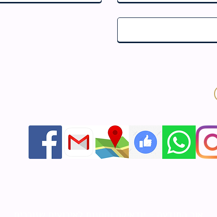
אור התודעה - יודאיקה ומתנות לאירועים שזוכרים