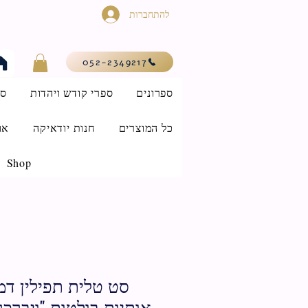
להתחברות
052-2349217
ספרונים
ספרי קודש ויהדות
סי
כל המוצרים
חנות יודאיקה
או
Shop
סט טלית תפילין דמו