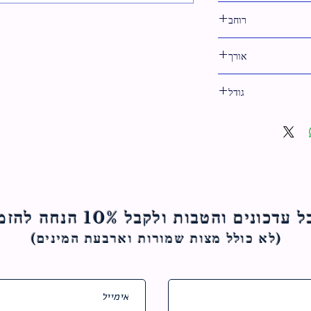
לבן
רוחב
29 ס"מ
אורך
36 ס"מ
גודל
36 ס"מ
ם והטבות ולקבל 10% הנחה להזמנה הראשונה
(לא כולל מצות ש
מורות וארבעת המינים)