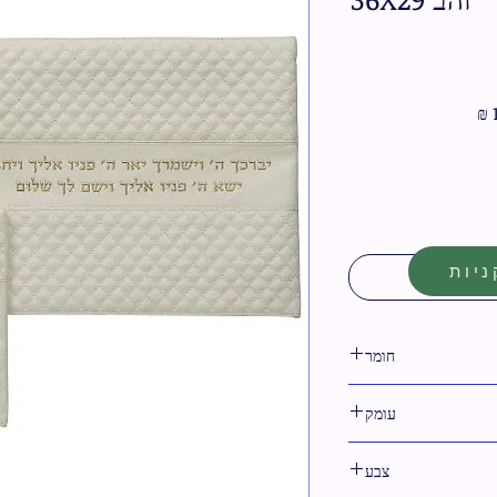
מחיר
מבצע
יות
חומר
דמוי עור
עומק
צבע