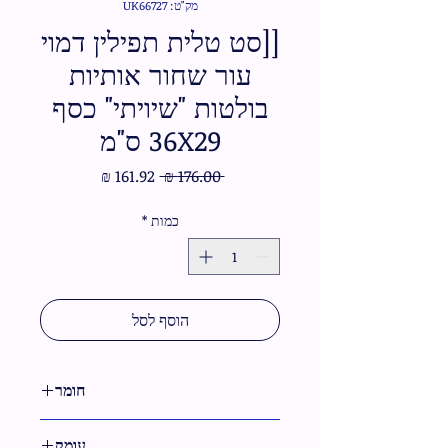
מק"ט: UK66727
[[סט טלית תפילין דמוי
עור שחור אותיות
בולטות "שיויתי" כסף
36X29 ס"מ
מחיר
מחיר
 ‏176.00 ‏₪ 
רגיל
מבצע
כמות
*
הוסף לסל
חומר
דמוי עור
עומק