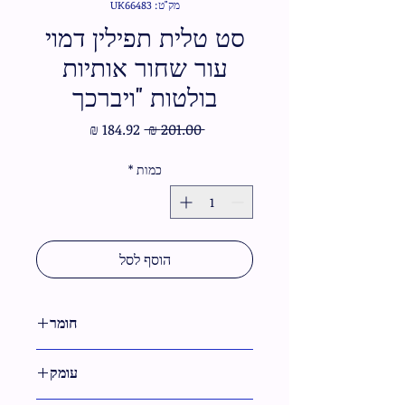
מק"ט: UK66483
סט טלית תפילין דמוי
עור שחור אותיות
בולטות "ויברכך
מחיר
מחיר
 ‏201.00 ‏₪ 
רגיל
מבצע
כמות
*
הוסף לסל
חומר
דמוי עור
עומק