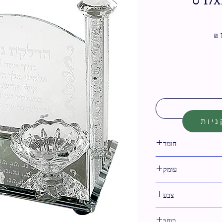
מחיר
מבצע
יות
חומר
קריסטל
עומק
10 ס"מ
צבע
לבן,שקוף
רוחב