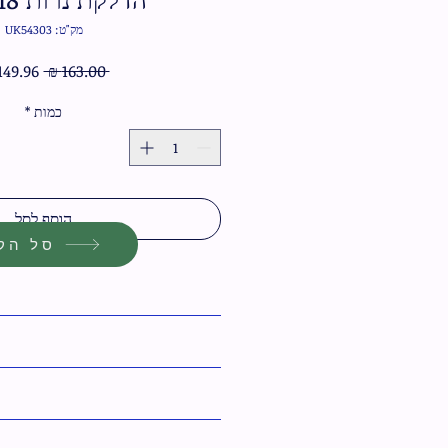
מק"ט: UK54303
מחיר
 ‏163.00 ‏₪ 
רגיל
כמות
*
הוסף לסל
סל הקנ