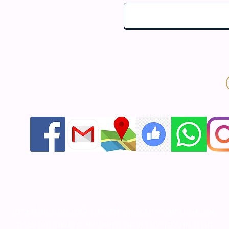
אור התודעה - יודאיקה ומתנות לאירועים שזוכרים
חנות אונליין ליודאיקה ותשמישי קדושה מעוצבים