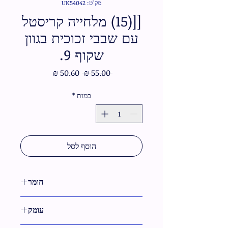
מק"ט: UK54042
[[(15) מלחייה קריסטל
עם שבבי זכוכית בגוון
שקוף 9.
מחיר
מחיר
 ‏55.00 ‏₪ 
רגיל
מבצע
כמות
*
הוסף לסל
חומר
קריסטל
עומק