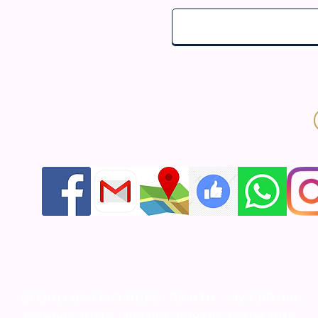
אור התודעה - יודאיקה ומתנות לאירועים שזוכרים
חנות אונליין ליודאיקה ותשמישי קדושה מעוצבים