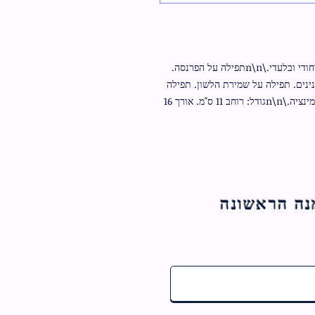
ברכון תפילות לכל עת. עם הטבעה מזהב, עיצוב ייחודי ובלעדי.\n\nתפילה על הפרנסה. 
תפילה להצלחה ובריאות. פסוקים להצלחה בכל הענינים. תפילה על שמירת הלשון. תפילה 
לגאולת השכינה. תפילה למציאת דירה.\n\nציפוי למינציה.\n\nגודל: רוחב 11 ס"מ. אורך 16 