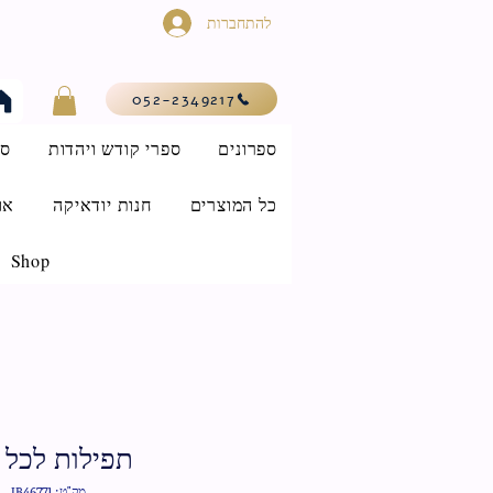
להתחברות
052-2349217
ספרונים
ספרי קודש ויהדות
סי
כל המוצרים
חנות יודאיקה
או
Shop
תפילות לכל 
מק"ט: IB46771