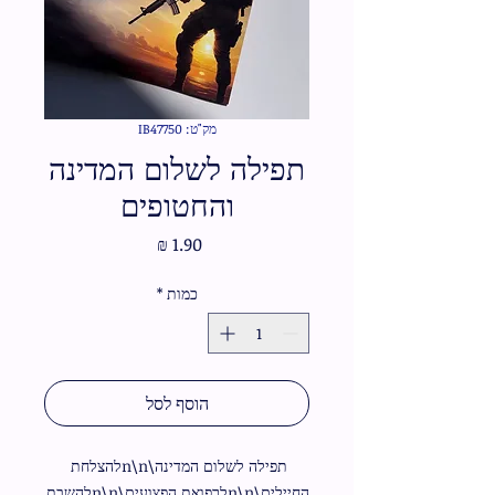
מק"ט: IB47750
תפילה לשלום המדינה
והחטופים
מחיר
כמות
*
הוסף לסל
תפילה לשלום המדינה\n\nלהצלחת 
החיילים\n\nלרפואת הפצועים\n\nלהשבת 