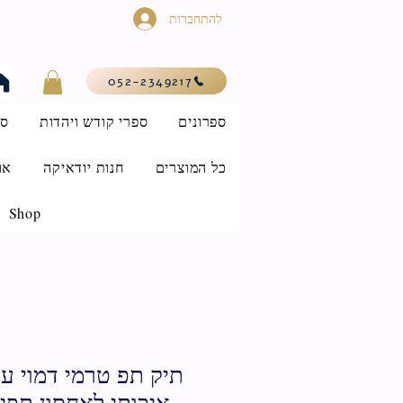
להתחברות
052-2349217
ספרונים
ספרי קודש ויהדות
סי
כל המוצרים
חנות יודאיקה
או
Shop
תיק תפ טרמי דמוי עור
איכותי לאחסון תפילין 22