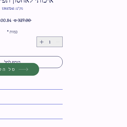
מק"ט: UK67241
מחיר
 ‏327.00 ‏₪ 
רגיל
כמות
*
הוסף לסל
סל הקנ