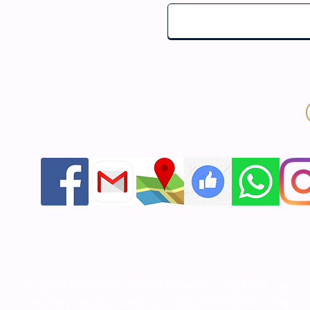
אור התודעה - יודאיקה ומתנות לאירועים שזוכרים
חנות אונליין ליודאיקה ותשמישי קדושה מעוצבים