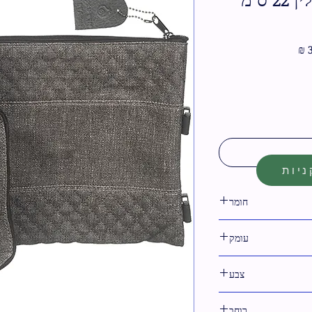
מחיר
מבצע
יות
חומר
דמוי עור
עומק
צבע
רוחב