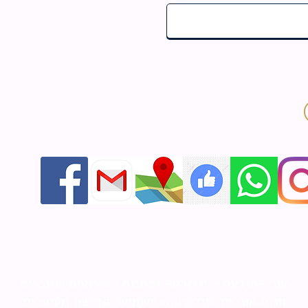
אור התודעה - יודאיקה ומתנות לאירועים שזוכרים
חנות אונליין ליודאיקה ותשמישי קדושה מעוצבים