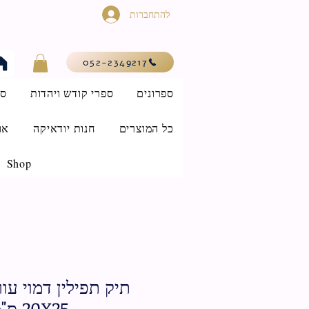
להתחברות
052-2349217
ספרונים
ספרי קודש ויהדות
סי
כל המוצרים
חנות יודאיקה
או
Shop
תיק תפילין דמוי עו
20X25 ס"מ