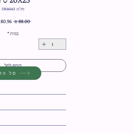
מק"ט: UK66143
מחיר
 ‏88.00 ‏₪ 
רגיל
כמות
*
הוסף לסל
סל הקנ