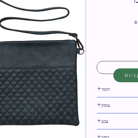
מחיר
מבצע
יות
חומר
דמוי עור
עומק
צבע
רוחב