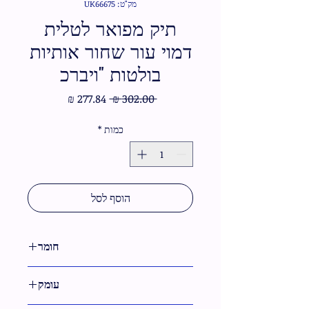
מק"ט: UK66675
תיק מפואר לטלית
דמוי עור שחור אותיות
בולטות "ויברכ
מחיר
מחיר
 ‏302.00 ‏₪ 
רגיל
מבצע
כמות
*
הוסף לסל
חומר
דמוי עור
עומק