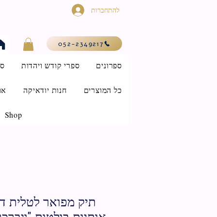
להתחברות
052-2349217
ספרונים
ספרי קודש ויהדות
סי
כל המוצרים
חנות יודאיקה
או
Shop
תיק מפואר לטלית דמ
אותיות בולטות "ויברכך" 38x31 