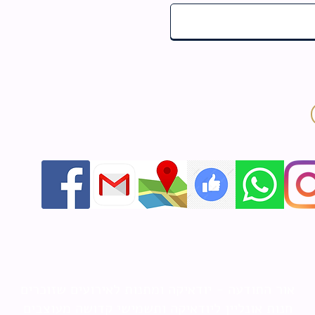
אור התודעה - יודאיקה ומתנות לאירועים שזוכרים
חנות אונליין ליודאיקה ותשמישי קדושה מעוצבים