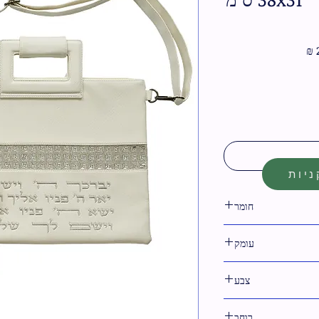
מחיר
מבצע
יות
חומר
דמוי עור
עומק
צבע
לבן
רוחב