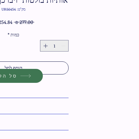
מק"ט: UK66454
מחיר
 ‏277.00 ‏₪ 
רגיל
כמות
*
הוסף לסל
סל הקנ