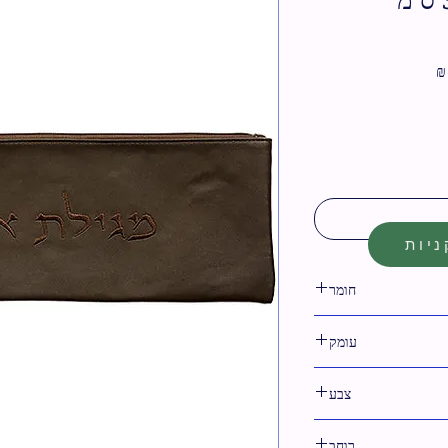
מחיר
מבצע
יות
חומר
דמוי עור
עומק
צבע
חום
רוחב