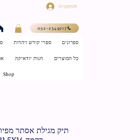
להתחברות
052-2349217
ספרונים
ספרי קודש ויהדות
סי
כל המוצרים
חנות יודאיקה
או
Shop
תיק מגילת אסתר מפיו
רקמה 31.5X14 ס"מ