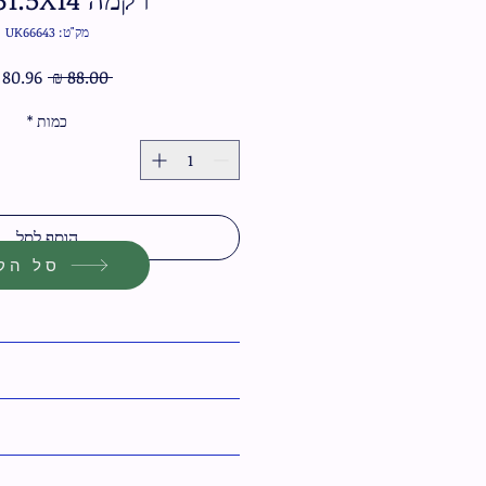
מק"ט: UK66643
מחיר
 ‏88.00 ‏₪ 
רגיל
כמות
*
הוסף לסל
סל הקנ