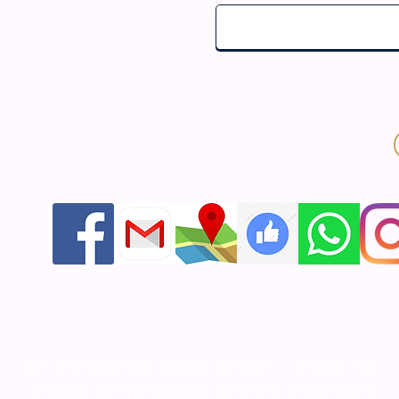
אור התודעה - יודאיקה ומתנות לאירועים שזוכרים
חנות אונליין ליודאיקה ותשמישי קדושה מעוצבים