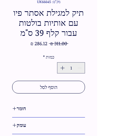
מק"ט: UK66645
תיק למגילת אסתר פיו
עם אותיות בולטות
עבור קלף 39 ס"מ
מחיר
מחיר
 ‏311.00 ‏₪ 
רגיל
מבצע
כמות
*
הוסף לסל
חומר
דמוי עור
עומק