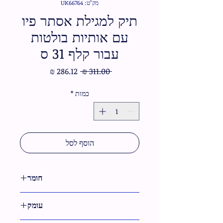
מק"ט: UK66764
תיק למגילת אסתר פיו
עם אותיות בולטות
עבור קלף 31 ס
מחיר
מחיר
 ‏311.00 ‏₪ 
רגיל
מבצע
כמות
*
הוסף לסל
חומר
דמוי עור
עומק