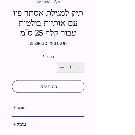
מק"ט: UK66653
תיק למגילת אסתר פיו
עם אותיות בולטות
עבור קלף 25 ס"מ
מחיר
מחיר
 ‏311.00 ‏₪ 
רגיל
מבצע
כמות
*
הוסף לסל
חומר
דמוי עור
עומק