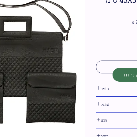
מחיר
מבצע
יות
חומר
דמוי עור
עומק
צבע
שחור
רוחב