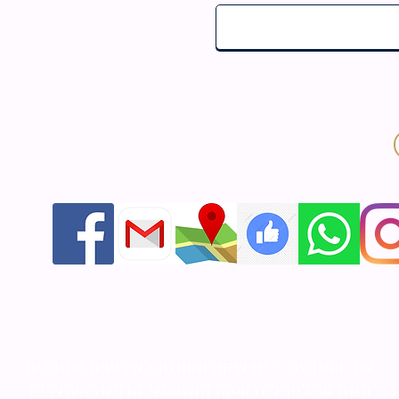
אור התודעה - יודאיקה ומתנות לאירועים שזוכרים
חנות אונליין ליודאיקה ותשמישי קדושה מעוצבים