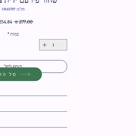
מק"ט: UK65797
מחיר
 ‏277.00 ‏₪ 
רגיל
כמות
*
הוסף לסל
סל הקנ