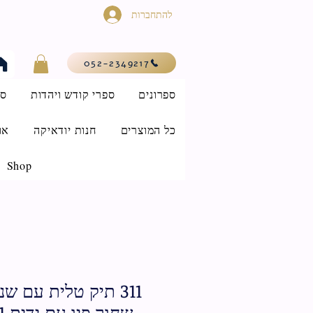
להתחברות
052-2349217
ספרונים
ספרי קודש ויהדות
סי
כל המוצרים
חנות יודאיקה
או
Shop
311 תיק טלית עם שני
שחור פיו עם ידית 45X31 ס"מ