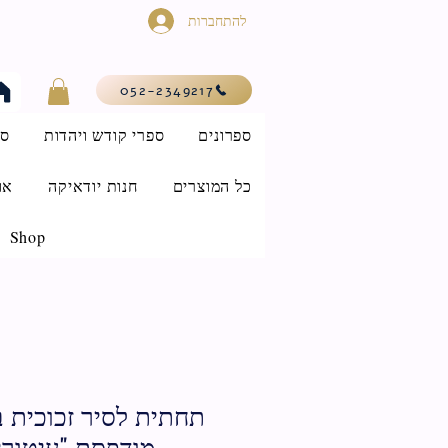
להתחברות
052-2349217
ספרונים
ספרי קודש ויהדות
סי
כל המוצרים
חנות יודאיקה
או
Shop
תחתית לסיר זכוכית 
מודפסת "עיטורים