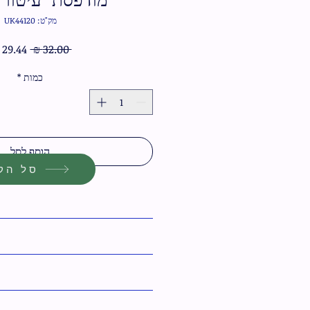
מק"ט: UK44120
מחיר
 ‏32.00 ‏₪ 
רגיל
כמות
*
הוסף לסל
סל הקנ