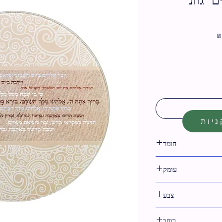
מחיר
מבצע
יות
חומר
זכוכית
עומק
צבע
צבעוני
רוחב