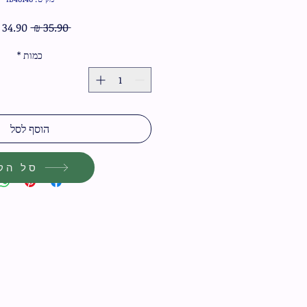
מחיר
 ‏35.90 ‏₪ 
רגיל
כמות
*
הוסף לסל
סל הקנ