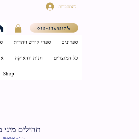
להתחברות
052-2349217
ספרונים
ספרי קודש ויהדות
סי
כל המוצרים
חנות יודאיקה
או
Shop
תהילים מיני 
מק"ט: IB46146