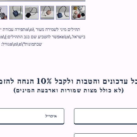
שבתמונות*\n\n\nגודל: 5 ס"מ/  7 ס"מ.
ם והטבות ולקבל 10% הנחה להזמנה הראשונה
(לא כולל מצות ש
מורות וארבעת המינים)