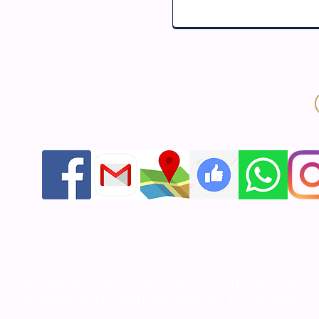
אור התודעה - יודאיקה ומתנות לאירועים שזוכרים
חנות אונליין ליודאיקה ותשמישי קדושה מעוצבים