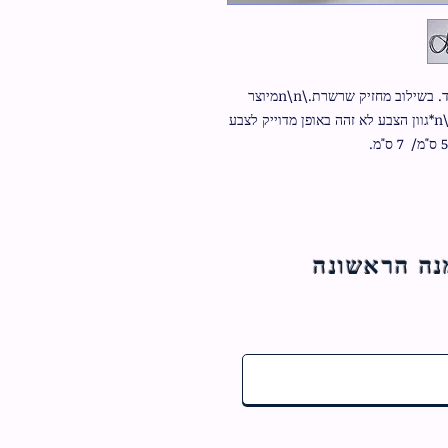
תהילים מיני לשמירה מעור \n\nתפירה עבודת יד. בשילוב מחזיק שרשרת.\n\nמיוצר 
בישראל.\n\nאפשר להטביע שם בגב התהילים:)\n\n*גוון הצבע לא זהה באופן מדוייק לצבע 