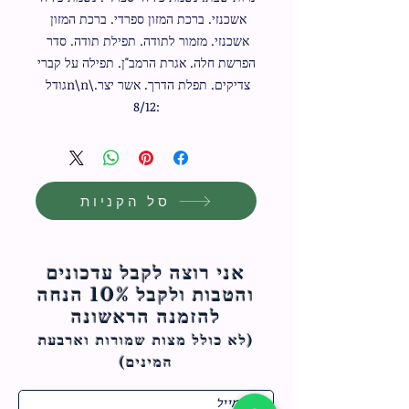
אשכנזי. ברכת המזון ספרדי. ברכת המזון 
אשכנזי. מזמור לתודה. תפילת תודה. סדר 
הפרשת חלה. אגרת הרמב"ן. תפילה על קברי 
צדיקים. תפלת הדרך. אשר יצר.\n\nגודל 
:8/12
סל הקניות
אני רוצה לקבל עדכונים
והטבות ולקבל 10% הנחה
להזמנה הראשונה
(לא כולל מצות ש
מורות וארבעת
המינים)