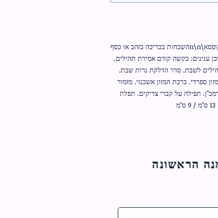
תהילים כיס כריכה קשה\n\nדגם חום\n\nמגיע בקופסא\n\nהשבחות בכריכה בזהב או כסף 
לבחירה\n\nאותיות גדולות כתב גדול וברור\n\nתוכן ענינים: בקשה קודם אמירת תהילים. 
תהילים. בקשה אחר תהילים לחול, בקשה אחר תהילים לשבת. סדר הדלקת נרות שבת. 
נשמת כל חי ספרדי. נשמת כל חי אשכנזי. ברכת המזון ספרדי. ברכת המזון אשכנזי. מזמור 
לתודה. תפילת תודה. סדר הפרשת חלה. אגרת הרמב"ן. תפילה על קברי צדיקים. תפלת 