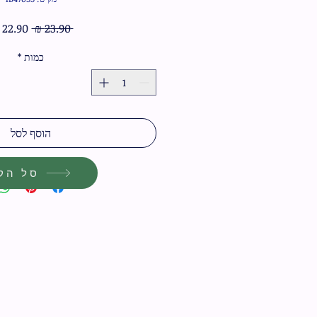
מחיר
 ‏23.90 ‏₪ 
רגיל
כמות
*
הוסף לסל
סל הקנ