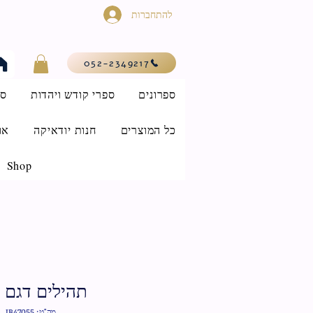
להתחברות
052-2349217
ספרונים
ספרי קודש ויהדות
סי
כל המוצרים
חנות יודאיקה
או
Shop
תהילים דגם 
מק"ט: IB47055