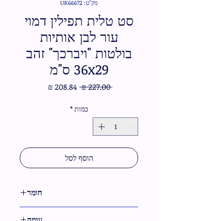
מק"ט: UK66672
סט טלית תפילין דמוי
עור לבן אותיות
בולטות "ויברכך" זהב
36x29 ס"מ
מחיר
מחיר
 ‏227.00 ‏₪ 
רגיל
מבצע
כמות
*
הוסף לסל
חומר
דמוי עור
עומק