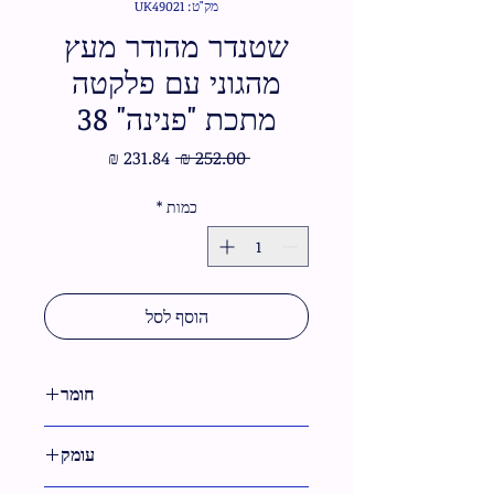
מק"ט: UK49021
שטנדר מהודר מעץ
מהגוני עם פלקטה
מתכת "פנינה" 38
מחיר
מחיר
 ‏252.00 ‏₪ 
רגיל
מבצע
כמות
*
הוסף לסל
חומר
עץ
עומק