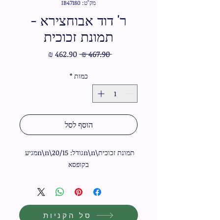
מק"ט: IB47180
ר' דוד אבוחצירא -
תמונת זכוכית
מחיר
מחיר
 ‏467.90 ‏₪ 
רגיל
מבצע
כמות
*
הוסף לסל
תמונת זכוכית\n\nגודל: 20/15\n\nמגיע 
בקופסא
סל הקניות