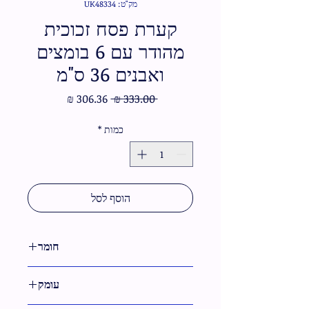
מק"ט: UK48334
קערת פסח זכוכית
מהודר עם 6 בומצים
ואבנים 36 ס"מ
מחיר
מחיר
 ‏333.00 ‏₪ 
רגיל
מבצע
כמות
*
הוסף לסל
חומר
זכוכית
עומק