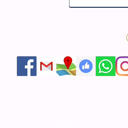
אור התודעה - יודאיקה ומתנות לאירועים שזוכרים
חנות אונליין ליודאיקה ותשמישי קדושה מעוצבים
אשדוד