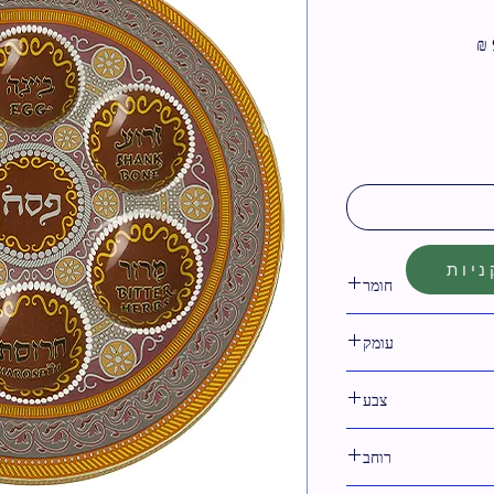
מחיר
מבצע
יות
חומר
זכוכית
עומק
צבע
רוחב