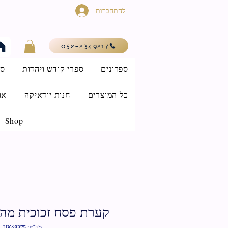
להתחברות
052-2349217
ספרונים
ספרי קודש ויהדות
סי
כל המוצרים
חנות יודאיקה
או
Shop
קערת פסח זכוכית מהודרת 
מק"ט: UK48375