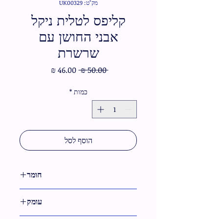
מק"ט: UK00329
קליפס לטלית ניקל
אבני החושן עם
שרשרת
מחיר
מחיר
 ‏50.00 ‏₪ 
רגיל
מבצע
כמות
*
הוסף לסל
חומר
מתכת
עומק