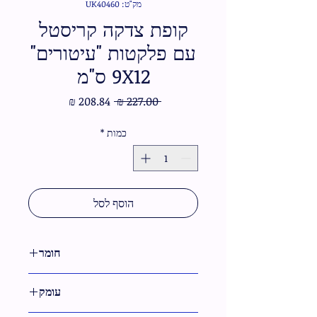
מק"ט: UK40460
קופת צדקה קריסטל
עם פלקטות "עיטורים"
9X12 ס"מ
מחיר
מחיר
 ‏227.00 ‏₪ 
רגיל
מבצע
כמות
*
הוסף לסל
חומר
קריסטל
עומק