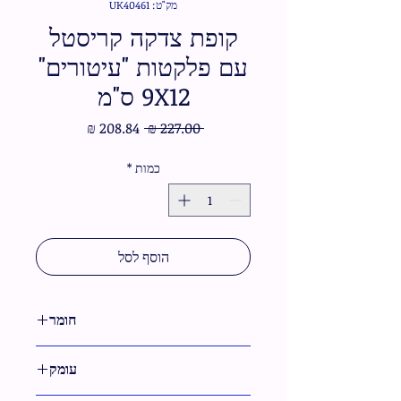
מק"ט: UK40461
קופת צדקה קריסטל
עם פלקטות "עיטורים"
9X12 ס"מ
מחיר
מחיר
 ‏227.00 ‏₪ 
רגיל
מבצע
כמות
*
הוסף לסל
חומר
קריסטל
עומק