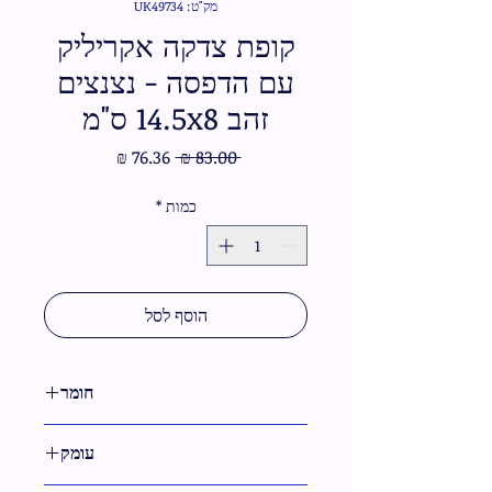
מק"ט: UK49734
קופת צדקה אקריליק
עם הדפסה - נצנצים
זהב 14.5x8 ס"מ
מחיר
מחיר
 ‏83.00 ‏₪ 
רגיל
מבצע
כמות
*
הוסף לסל
חומר
פרספקס
עומק