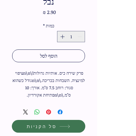
נבל
מחיר
כמות
*
הוסף לסל
פרק שירה כיס. אותיות גדולות!\n\nציפוי 
למינציה. השבחות בכריכה.\n\nגודל כשהוא 
סגור: רוחב 7.5 ס"מ. אורך: 10 
ס"מ.\n\nפתיחת אקורדיון.
סל הקניות