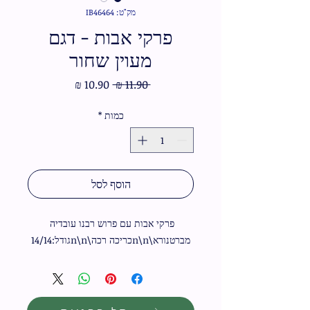
מק"ט: IB46464
פרקי אבות - דגם
מעוין שחור
מחיר
מחיר
 ‏11.90 ‏₪ 
רגיל
מבצע
כמות
*
הוסף לסל
פרקי אבות עם פרוש רבנו עובדיה 
מברטנורא\n\nכריכה רכה\n\nגודל:14/14