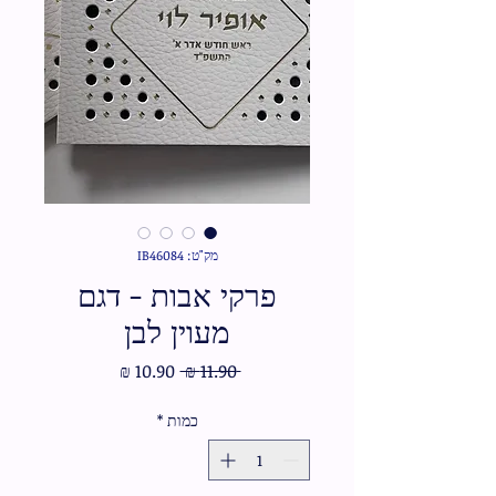
מק"ט: IB46084
פרקי אבות - דגם
מעוין לבן
מחיר
מחיר
 ‏11.90 ‏₪ 
רגיל
מבצע
כמות
*