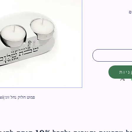
מחיר
מבצע
יות
פמוט חלוק נחל זוגי\n\nצבע לבן