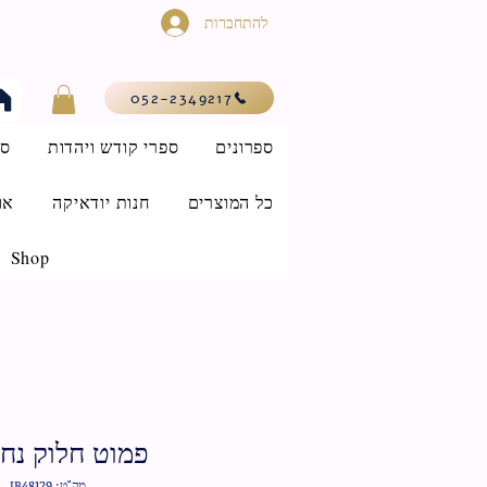
להתחברות
052-2349217
ספרונים
ספרי קודש ויהדות
סי
כל המוצרים
חנות יודאיקה
או
Shop
פמוט חלוק נחל 
מק"ט: IB48129