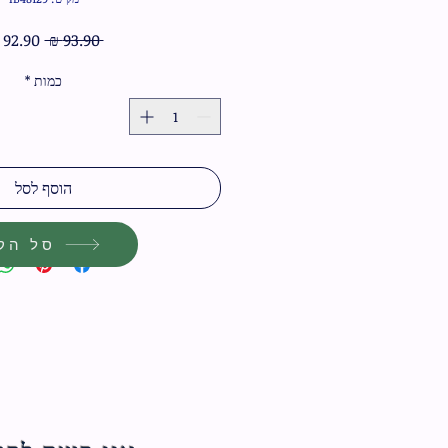
מחיר
 ‏93.90 ‏₪ 
רגיל
כמות
*
הוסף לסל
סל הקנ