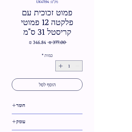
מק"ט: UK47194
פמוט זכוכית עם
פלקטה 12 פמוטי
קריסטל 31 ס"מ
מחיר
מחיר
 ‏377.00 ‏₪ 
רגיל
מבצע
כמות
*
הוסף לסל
חומר
קריסטל
עומק