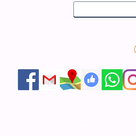
אור התודעה - יודאיקה ומתנות לאירועים שזוכרים
חנות אונליין ליודאיקה ותשמישי קדושה מעוצבים