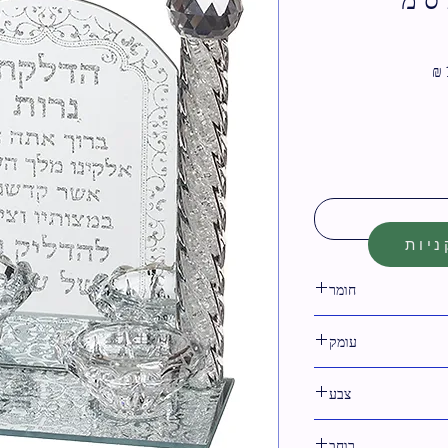
מחיר
מבצע
יות
חומר
קריסטל
עומק
צבע
כסף
רוחב