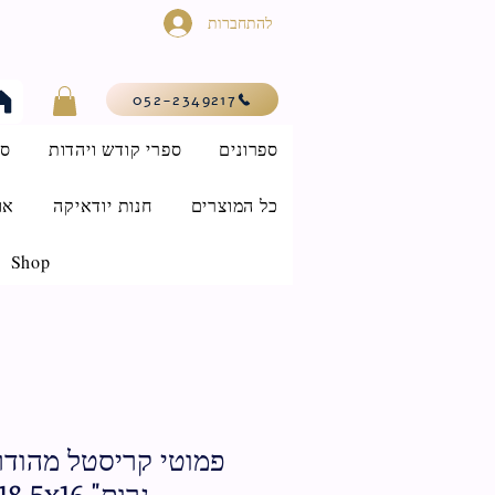
להתחברות
052-2349217
ספרונים
ספרי קודש ויהדות
סי
כל המוצרים
חנות יודאיקה
או
Shop
פמוטי קריסטל מהודר
נרות" 18.5x16 ס"מ