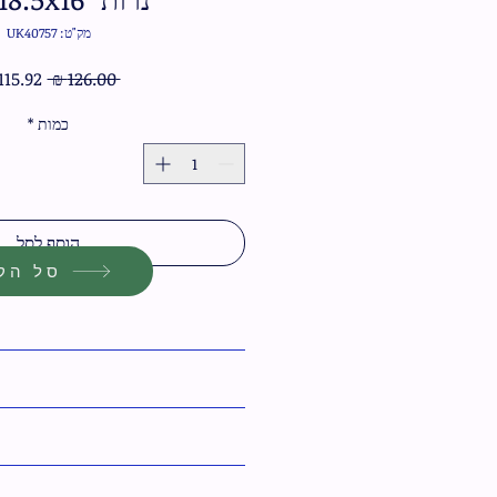
מק"ט: UK40757
מחיר
 ‏126.00 ‏₪ 
רגיל
כמות
*
הוסף לסל
סל הקנ