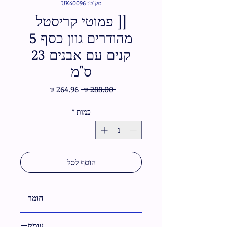
מק"ט: UK40096
[[ פמוטי קריסטל
מהודרים גוון כסף 5
קנים עם אבנים 23
ס"מ
מחיר
מחיר
 ‏288.00 ‏₪ 
רגיל
מבצע
כמות
*
הוסף לסל
חומר
קריסטל
עומק