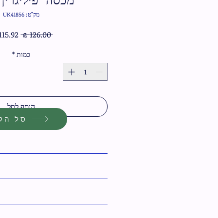
מק"ט: UK41856
מחיר
 ‏126.00 ‏₪ 
רגיל
כמות
*
הוסף לסל
סל הקנ