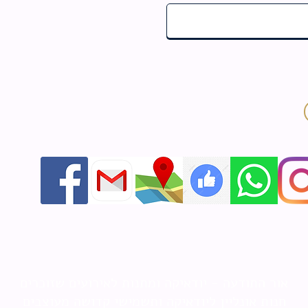
אור התודעה - יודאיקה ומתנות לאירועים שזוכרים
חנות אונליין ליודאיקה ותשמישי קדושה מעוצבים