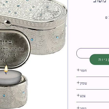
מחיר
מבצע
יות
חומר
מתכת
עומק
5 ס"מ
צבע
גימור ניקל,תכלת
רוחב