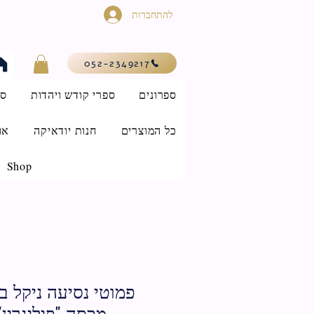
להתחברות
052-2349217
ספרונים
ספרי קודש ויהדות
סי
כל המוצרים
חנות יודאיקה
או
Shop
פמוטי נסיעה ניקל 
מכסה "פיליגרין"