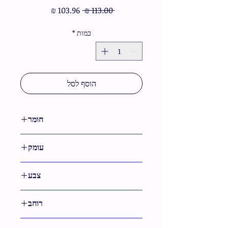
מחיר
מחיר
 ‏113.00 ‏₪ 
רגיל
מבצע
כמות
*
הוסף לסל
חומר
מתכת
עומק
6 ס"מ
צבע
גימור ניקל
רוחב
5 ס"מ