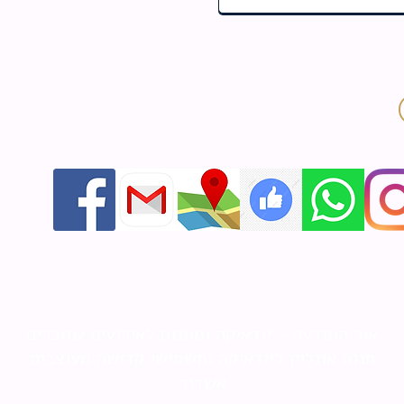
אור התודעה - יודאיקה ומתנות לאירועים שזוכרים
חנות אונליין ליודאיקה ותשמישי קדושה מעוצבים
אשדוד