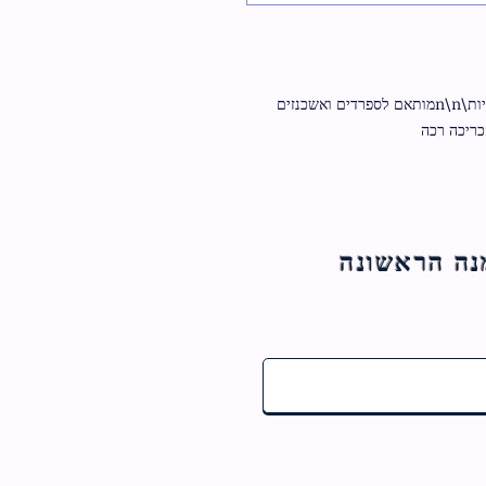
ספרון עילוי נשמה המכיל בתוכו זוהר קדיש משניות\n\nמותאם לספרדים ואשכנזים 