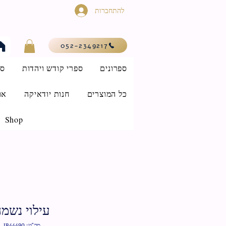
להתחברות
052-2349217
ספרונים
ספרי קודש ויהדות
סי
כל המוצרים
חנות יודאיקה
או
Shop
עילוי נשמ
מק"ט: IB44490