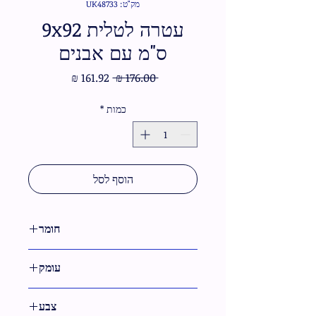
מק"ט: UK48733
עטרה לטלית 9x92
ס"מ עם אבנים
מחיר
מחיר
 ‏176.00 ‏₪ 
רגיל
מבצע
כמות
*
הוסף לסל
חומר
בד
עומק
צבע