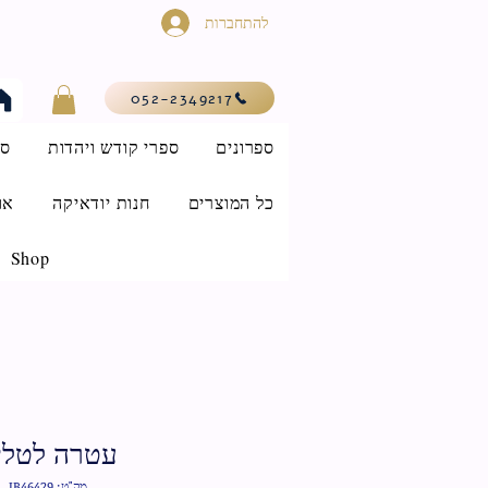
להתחברות
052-2349217
ספרונים
ספרי קודש ויהדות
סי
כל המוצרים
חנות יודאיקה
או
Shop
עטרה לטלי
מק"ט: IB46429