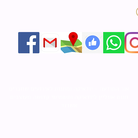
אור התודעה - יודאיקה ומתנות לאירועים שזוכרים
חנות אונליין ליודאיקה ותשמישי קדושה מעוצבים
אשדוד