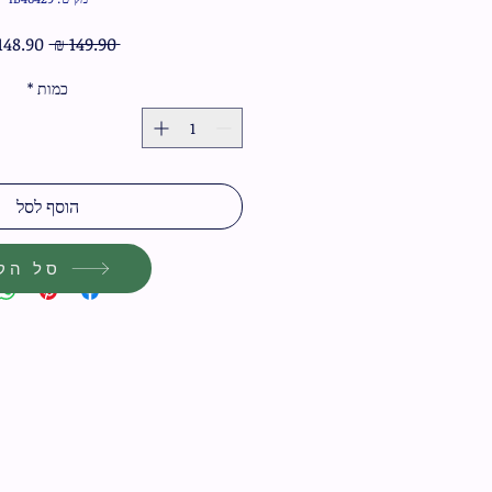
מחיר
 ‏149.90 ‏₪ 
רגיל
כמות
*
הוסף לסל
סל הקנ