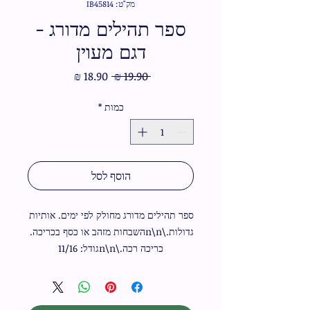
מק"ט: IB45814
ספר תהילים מדורג -
דגם מעוין
מחיר
מחיר
 ‏19.90 ‏₪ 
רגיל
מבצע
כמות
*
הוסף לסל
ספר תהילים מדורג מחולק לפי ימים. אותיות 
גדולות.\n\nהשבחות מזהב או כסף בכריכה. 
כריכה רכה.\n\nגודל: 11/16