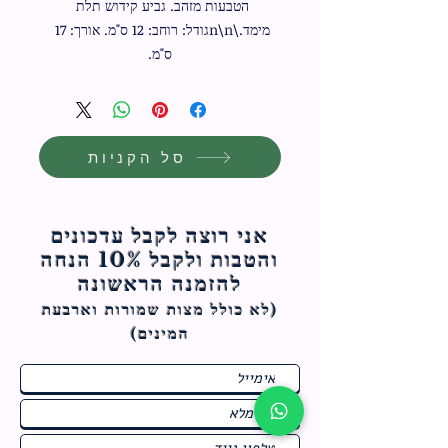
הטבעות מזהב. גביע קידוש תלת 
מימד.\n\nגודל: רוחב: 12 ס"מ. אורך: 17 
ס"מ.
סל הקניות
אני רוצה לקבל עדכונים
והטבות ולקבל 10% הנחה
להזמנה הראשונה
(לא כולל מצות ש
מורות וארבעת
המינים)