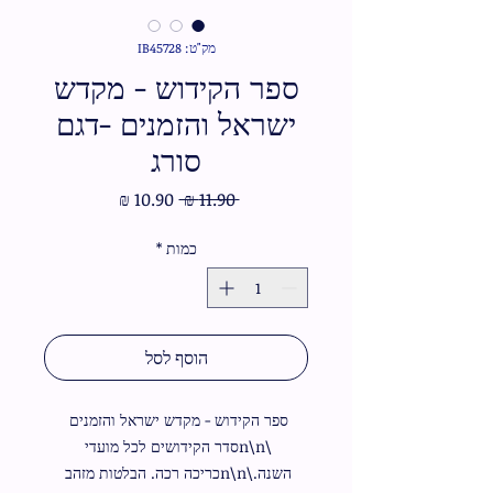
מק"ט: IB45728
ספר הקידוש - מקדש
ישראל והזמנים -דגם
סורג
מחיר
מחיר
 ‏11.90 ‏₪ 
רגיל
מבצע
כמות
*
הוסף לסל
ספר הקידוש - מקדש ישראל והזמנים 
\n\nסדר הקידושים לכל מועדי 
השנה.\n\nכריכה רכה. הבלטות מזהב 