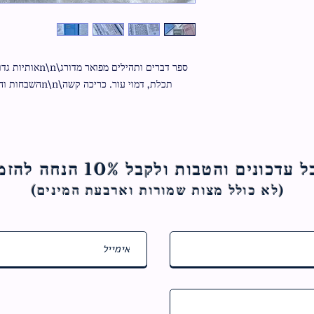
תכלת, דמוי עור. כריכה קשה\n\nהשבחות והבלטות מכסף\n\n\n\nגודל:12/17
ם והטבות ולקבל 10% הנחה להזמנה הראשונה
(לא כולל מצות ש
מורות וארבעת המינים)