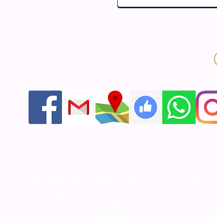
אור התודעה - יודאיקה ומתנות לאירועים שזוכרים
חנות אונליין ליודאיקה ותשמישי קדושה מעוצבים
אשדוד