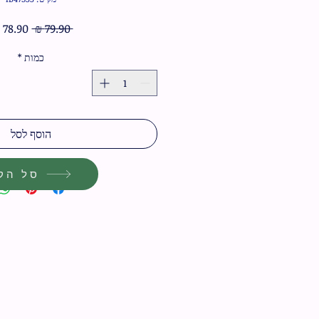
מחיר
 ‏79.90 ‏₪ 
רגיל
כמות
*
הוסף לסל
סל הקנ