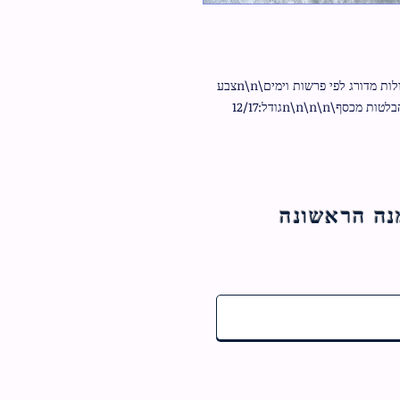
ספר דברים ותהילים מפואר מדורג\n\nאותיות גדולות מדורג לפי פרשות וימים\n\nצבע 