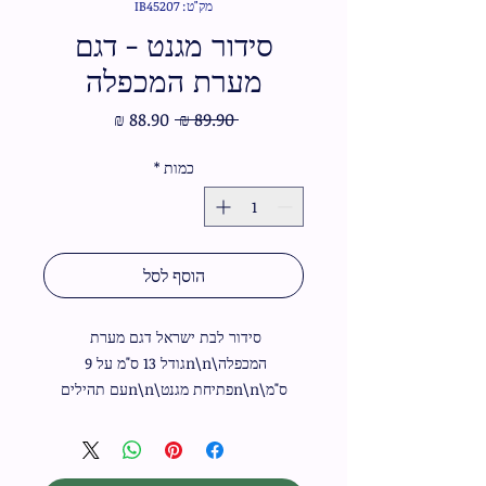
מק"ט: IB45207
סידור מגנט - דגם
מערת המכפלה
מחיר
מחיר
 ‏89.90 ‏₪ 
רגיל
מבצע
כמות
*
הוסף לסל
סידור לבת ישראל דגם מערת 
המכפלה\n\nגודל 13 ס"מ על 9 
ס"מ\n\nפתיחת מגנט\n\nעם תהילים