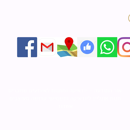
אור התודעה - יודאיקה ומתנות לאירועים שזוכרים
חנות אונליין ליודאיקה ותשמישי קדושה מעוצבים
אשדוד