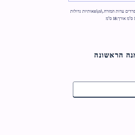
סידור לבת. מעור אמיתי.\n\nסידור ברכי נפשי. לספרדים עדות המזרח.\n\nאותיות גדולות 