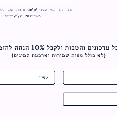
מאירות עיניים.\n\nרוחב: 13 ס"מ אורך:18 ס"מ
ם והטבות ולקבל 10% הנחה להזמנה הראשונה
(לא כולל מצות ש
מורות וארבעת המינים)