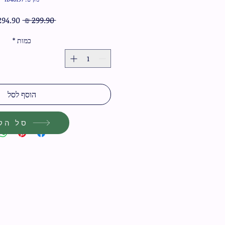
מחיר
 ‏299.90 ‏₪ 
רגיל
כמות
*
הוסף לסל
סל הקנ