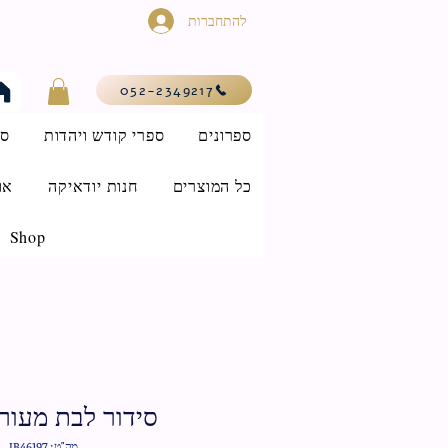
להתחברות
052-2349217
ספרונים
ספרי קודש ויהדות
סי
כל המוצרים
חנות יודאיקה
או
Shop
סידור לבת מעור
מק"ט: IB46197