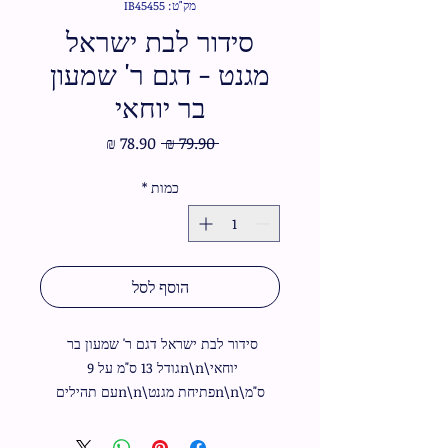
מק"ט: IB45455
סידור לבת ישראל
מגנט - דגם ר' שמעון
בר יוחאי
מחיר
מחיר
 ‏79.90 ‏₪ 
רגיל
מבצע
כמות
*
הוסף לסל
סידור לבת ישראל דגם ר' שמעון בר 
יוחאי\n\nגודל 13 ס"מ על 9 
ס"מ\n\nפתיחת מגנט\n\nעם תהילים