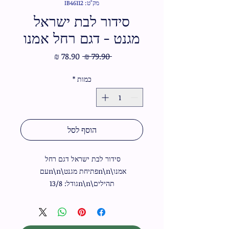
מק"ט: IB46112
סידור לבת ישראל
מגנט - דגם רחל אמנו
מחיר
מחיר
 ‏79.90 ‏₪ 
רגיל
מבצע
כמות
*
הוסף לסל
סידור לבת ישראל דגם רחל 
אמנו\n\nפתיחת מגנט\n\nעם 
תהילים\n\nגודל: 13/8